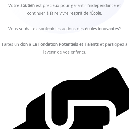
Votre
soutien
est précieux pour garantir l’indépendance et
continuer à faire vivre l’
esprit de l’École
.
Vous souhaitez
soutenir
les actions des
écoles innovantes
?
Faites un
don
à
La Fondation Potentiels et Talents
et participez à
l’avenir de vos enfants.