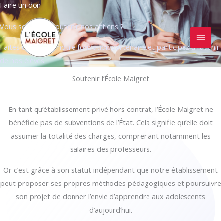
Faire un don
Aller
au
Vous souhaitez soutenir nos actions ?
contenu
Faites un don via notre fondation partenaire et participez à l’avenir
de nos élèves.
Soutenir l’École Maigret
En tant qu’établissement privé hors contrat, l’École Maigret ne
bénéficie pas de subventions de l’État. Cela signifie qu’elle doit
assumer la totalité des charges, comprenant notamment les
salaires des professeurs.
Or c’est grâce à son statut indépendant que notre établissement
peut proposer ses propres méthodes pédagogiques et poursuivre
son projet de donner l’envie d’apprendre aux adolescents
d’aujourd’hui.